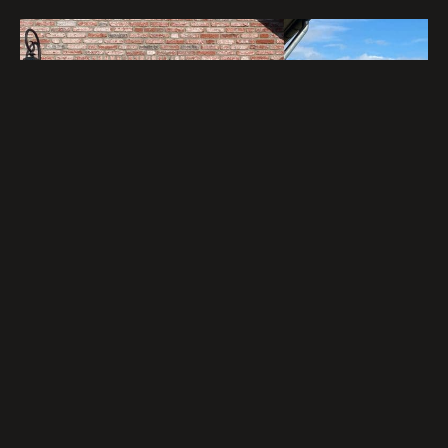
NIEUWBOUW
Bij Verburg Bouwtechniek hebben we een passie
voor het realiseren van hoogwaardige
nieuwbouwprojecten. Of u nu op zoek bent naar een
nieuwe woning, een gastenverblijf of een schuur, wij
bieden op maat gemaakte oplossingen die aan uw